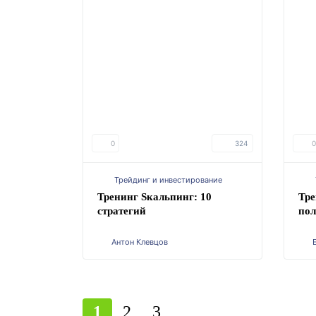
0
324
0
Трейдинг и инвестирование
Тренинг Sкальпинг: 10
Тр
стратегий
пол
Антон Клевцов
1
2
3