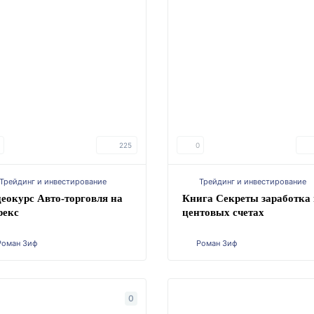
225
0
Трейдинг и инвестирование
Трейдинг и инвестирование
еокурс Авто-торговля на
Книга Секреты заработка
рекс
центовых счетах
Роман Зиф
Роман Зиф
0