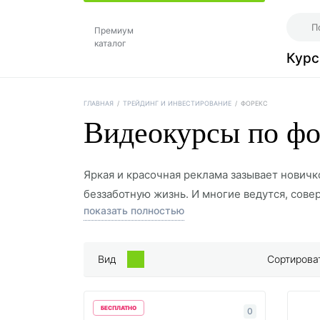
Премиум
каталог
Кур
ГЛАВНАЯ
/
ТРЕЙДИНГ И ИНВЕСТИРОВАНИЕ
/
ФОРЕКС
Видеокурсы по фо
Яркая и красочная реклама зазывает новичк
беззаботную жизнь. И многие ведутся, совер
показать полностью
если бы они почитали хоть какую-то информ
нужно учиться самостоятельно, благо совр
Достаточно посмотреть и изучить видеокурс
Вид
Сортироват
секретами и особенностями такого заработк
необходимыми знаниями, чтобы ваша торгов
БЕСПЛАТНО
0