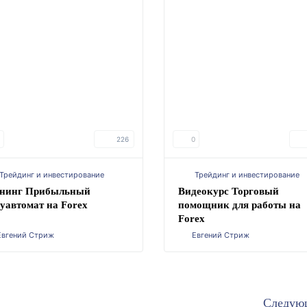
226
0
Трейдинг и инвестирование
Трейдинг и инвестирование
енинг Прибыльный
Видеокурс Торговый
уавтомат на Forex
помощник для работы на
Forex
Евгений Стриж
Евгений Стриж
Следую