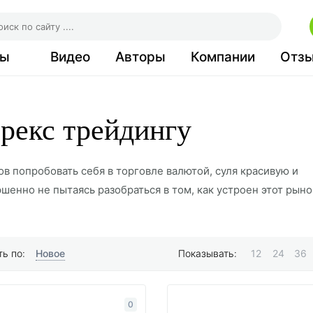
сы
Видео
Авторы
Компании
Отз
рекс трейдингу
ов попробовать себя в торговле валютой, суля красивую и
шенно не пытаясь разобраться в том, как устроен этот рыно
ацию об этом, то могли бы избежать потери финансов. Этом
еменная система обучения позволяет сделать это всем жел
ы от практикующих экспертов этой сферы. Они познакомят в
Новое
ь по:
Показывать:
12
24
36
а и оградят от глупых ошибок, дадут возможность овладеть
ля приносила вам удовольствие и доход.
0