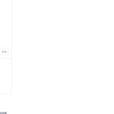
209
щая