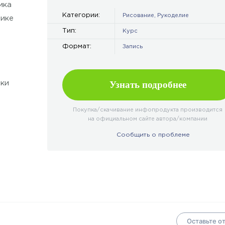
ика
Категории:
Рисование
,
Рукоделие
нике
Тип:
Курс
Формат:
Запись
Узнать подробнее
нки
Покупка/скачивание инфопродукта производится
на официальном сайте автора/компании
Сообщить о проблеме
е свой
осторга!
Оставьте о