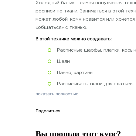
Холодный батик – самая популярная техн
росписи по ткани. Заниматься в этой тех
может любой, кому нравится или хочется
«общаться» с тканью.
В этой технике можно создавать:
Расписные шарфы, платки, косы
Шали
Панно, картины
Расписывать ткани для платьев,
костюмов.
показать полностью
Попробуйте! Своими руками вы создадит
Поделиться:
шедевр, что друзья и близкие ахнут от в
Что будет на курсе:
Вы прошли этот курс?