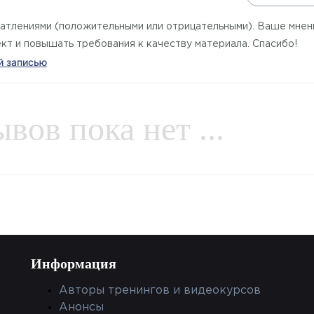
ции и
ового
атлениями (положительными или отрицательными). Ваше мнен
carre) –
ект и повышать требования к качеству материала. Спасибо!
Подходит
й записью
азу.
вов пока нет ...
ской
ми —
ый
у что его
ок
Информация
вы
. Затем
Авторы тренингов и видеокурсов
 батика
Анонсы