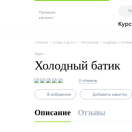
Премиум
каталог
Кур
ГЛАВНАЯ
/
ХОББИ И ДОСУГ
/
РИСОВАНИЕ
/
НАДЕЖДА УЛУМБЕ
Курс
Холодный батик
0 отзывов
В избранное
Добавить заметку
Описание
Отзывы