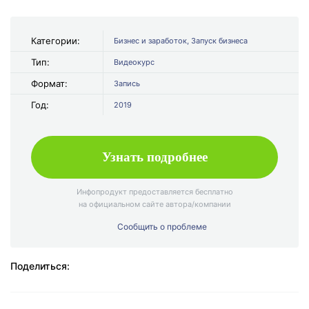
будешь востребован как специалист.
Содержание видеокурса:
Категории:
Бизнес и заработок
,
Запуск бизнеса
Тип:
Видеокурс
Введение – Немного мотивации, важные детали и
Формат:
Запись
общая схема при диагностике.
Год:
2019
Состав комплекта – Перечень оборудования
входящего в состав одинарного комплекта
Триколор тв.
Узнать подробнее
Сборка комплекта – Последовательность сборки
Инфопродукт предоставляется бесплатно
комплекта.
на официальном сайте автора/компании
Монтаж комплекта – Установка и крепеж зеркала
Сообщить о проблеме
антенны, общий вид.
Поделиться:
Подключение – Основные разъемы, сборка цепи
подключения.