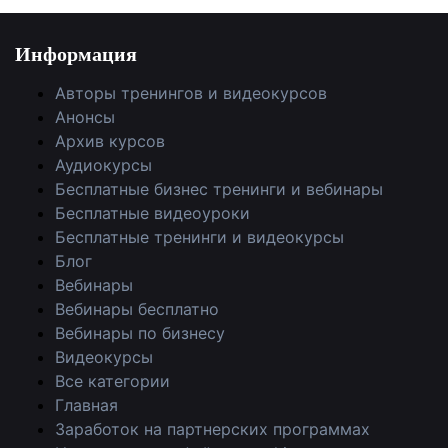
Satfinderu
Информация
Расходные материалы – Перечень расходников
для дополнительного дохода.
Авторы тренингов и видеокурсов
Анонсы
Ремонт БП – Еще один способ быстро заработать
Архив курсов
от 1000 рублей.
Аудиокурсы
Кабель – Кабель и правильное оконечивание
Бесплатные бизнес тренинги и вебинары
Бесплатные видеоуроки
разъемов.
Бесплатные тренинги и видеокурсы
Promo_trikolor_Master – видео для парнеров и рекламы.
Блог
Вебинары
Архив Реклама — Шаблоны визиток и банеров для
Вебинары бесплатно
рекламы, гарантия возврата средств, контакты.
Вебинары по бизнесу
Видеокурсы
Все категории
Главная
Заработок на партнерских программах