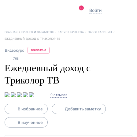
0
Войти
ГЛАВНАЯ
/
БИЗНЕС И ЗАРАБОТОК
/
ЗАПУСК БИЗНЕСА
/
ПАВЕЛ КАЛИНИН
/
ЕЖЕДНЕВНЫЙ ДОХОД С ТРИКОЛОР ТВ
Видеокурс
БЕСПЛАТНО
768
Ежедневный доход с
Триколор ТВ
0 отзывов
В избранное
Добавить заметку
В изученное