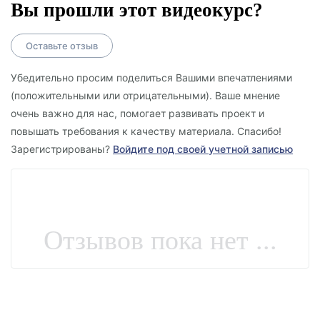
Настройка – Юстировка зеркала антенны на луч
Вы прошли этот видеокурс?
спутника.
Оставьте отзыв
Ресивер – Общий вид приемника, основные
вкладки меню.
Убедительно просим поделиться Вашими впечатлениями
Инструменты – Набор необходимых
(положительными или отрицательными). Ваше мнение
очень важно для нас, помогает развивать проект и
инструментов, то что использую в работе.
повышать требования к качеству материала. Спасибо!
Satfinder – Прибор для настройки, рекомендации,
Зарегистрированы?
Войдите под своей учетной записью
устройство, показатели.
Как стать диллером Триколор тв — Открываем
диллерство с Триколор тв, официальный сайт,
полезные ресурсы.
Отзывов пока нет ...
Новые приемники – Обновленные серии
приемников, что изменилось, меню ресивера,
внешние разъемы.
Приборы для настройки — Альтернатива